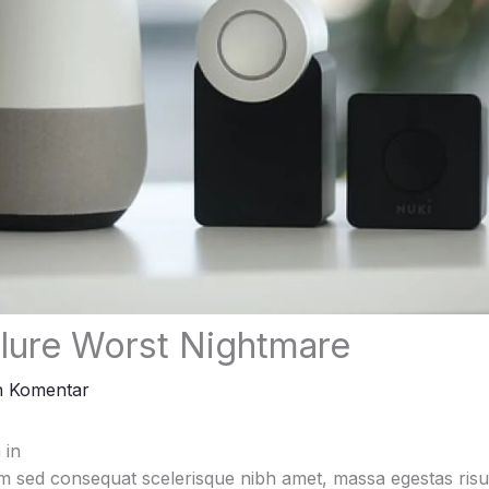
ilure Worst Nightmare
n Komentar
 in
 sed consequat scelerisque nibh amet, massa egestas risus