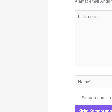
Alamat email Anda t
Ketik
di
sini..
Name*
Simpan nama, em