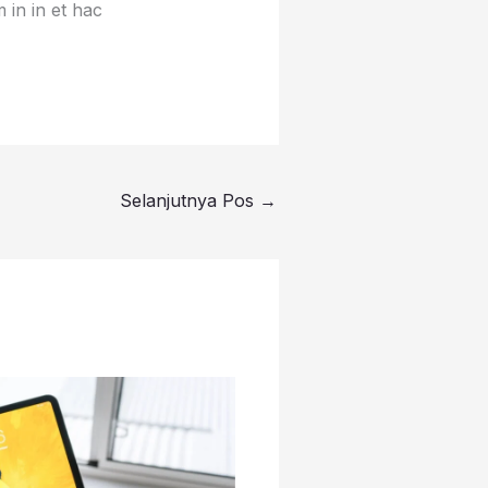
 in in et hac
Selanjutnya Pos
→