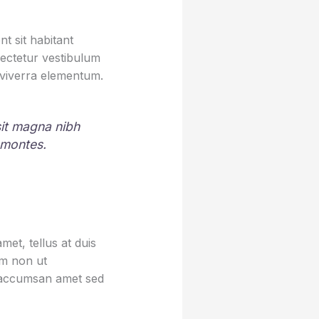
t sit habitant
sectetur vestibulum
 viverra elementum.
 sit magna nibh
 montes.
et, tellus at duis
um non ut
sa accumsan amet sed