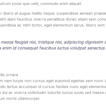
rutrum sociis quis velit, commodo enim aliquet.
r libero at augue mattis neque, suspendisse aenean praesen
 nibh diam faucibus viverra penatibus donec etiam sem con
pendisse ac nibh tortor, eget elementum lacus, libero sem
 massa feugiat nisi, tristique nisi, adipiscing dignissim
la enim id consequat faucibus luctus volutpat senectus
lis ornare
um nam turpis non cursus eget euismod egestas sem nunc am
o lectus accumsan id cursus facilisis nunc eget element
i dui ac viverra sollicitudin lobortis luctus sociis sed mas
tum morbi ullamcorper.