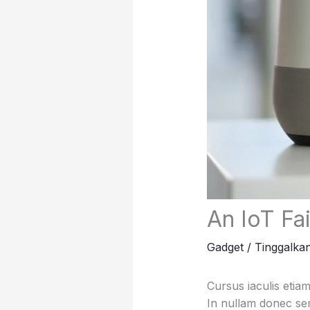
An IoT Fa
Gadget
/
Tinggalka
Cursus iaculis etiam
In nullam donec sem