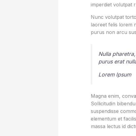
imperdiet volutpat 
Nunc volutpat torto
laoreet felis lorem
purus non arcu sus
Nulla pharetra,
purus erat nul
Lorem Ipsum
Magna enim, conval
Sollicitudin bibend
suspendisse commod
elementum et facilis
massa lectus id dic