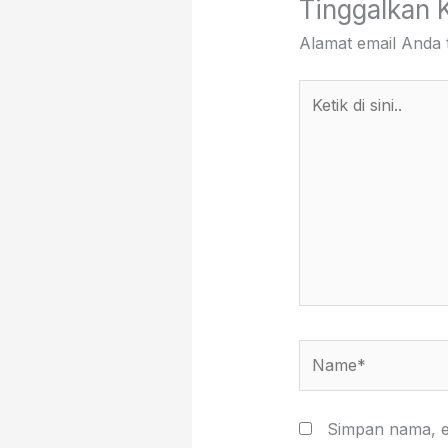
Tinggalkan 
Alamat email Anda t
Ketik
di
sini..
Name*
Simpan nama, em