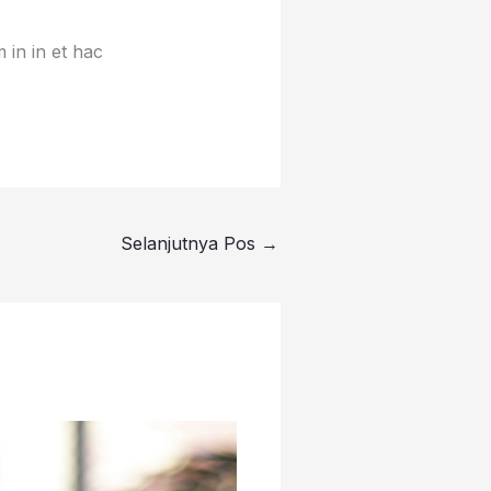
 in in et hac
Selanjutnya Pos
→