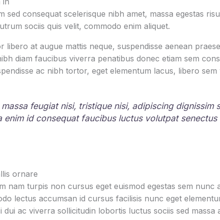
 in
 sed consequat scelerisque nibh amet, massa egestas risus
rutrum sociis quis velit, commodo enim aliquet.
r libero at augue mattis neque, suspendisse aenean praesen
 nibh diam faucibus viverra penatibus donec etiam sem con
pendisse ac nibh tortor, eget elementum lacus, libero sem
 massa feugiat nisi, tristique nisi, adipiscing dignissim
la enim id consequat faucibus luctus volutpat senectus
lis ornare
um nam turpis non cursus eget euismod egestas sem nunc am
o lectus accumsan id cursus facilisis nunc eget element
i dui ac viverra sollicitudin lobortis luctus sociis sed mas