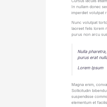
Cursus iaculis etiam
In nullam donec sem
imperdiet volutpat 
Nunc volutpat torto
laoreet felis lorem
purus non arcu sus
Nulla pharetra,
purus erat nul
Lorem Ipsum
Magna enim, conval
Sollicitudin bibend
suspendisse commod
elementum et facilis