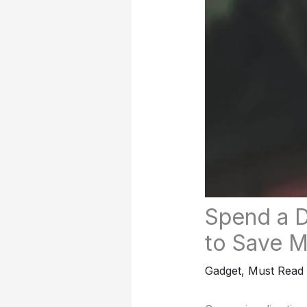
Spend a D
to Save 
Gadget
,
Must Read