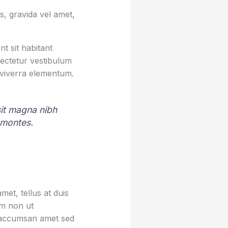
, gravida vel amet,
t sit habitant
sectetur vestibulum
 viverra elementum.
 sit magna nibh
 montes.
et, tellus at duis
um non ut
sa accumsan amet sed